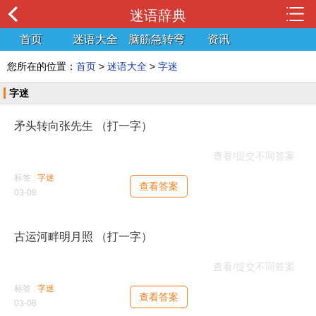
迷语辞典
首页
迷语大全
脑筋急转弯
资讯
您所在的位置：
首页
>
迷语大全
>
字迷
字迷
矛头转向张先生 （打一字）
弘
查看/提交不同答案
标签 :
字迷
查看答案
03-08
古运河畔明月照 （打一字）
湖
查看/提交不同答案
标签 :
字迷
查看答案
03-08