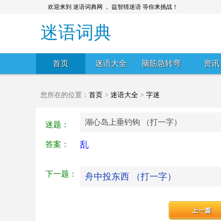
欢迎来到 迷语词典网 ， 益智猜迷语 等你来挑战！
迷语词典
首页
迷语大全
脑筋急转弯
资讯
您所在的位置：
首页
>
迷语大全
>
字迷
湖心岛上垂钓钩 （打一字）
迷题：
乱
答案：
下一题：
舟中投东西 （打一字）
上一篇