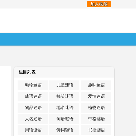
加入收藏
栏目列表
动物迷语
儿童迷语
趣味迷语
成语迷语
搞笑迷语
爱情迷语
物品迷语
地名迷语
植物迷语
人名迷语
词语谜语
带格谜语
用语谜语
诗词谜语
书报谜语