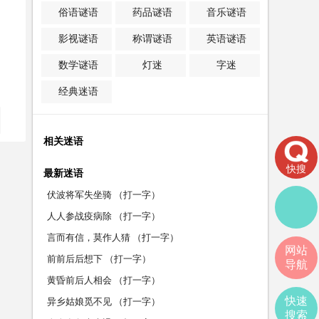
俗语谜语
药品谜语
音乐谜语
影视谜语
称谓谜语
英语谜语
数学谜语
灯迷
字迷
经典迷语
相关迷语
快搜
最新迷语
伏波将军失坐骑 （打一字）
人人参战疫病除 （打一字）
言而有信，莫作人猜 （打一字）
网站
前前后后想下 （打一字）
导航
黄昏前后人相会 （打一字）
快速
异乡姑娘觅不见 （打一字）
搜索