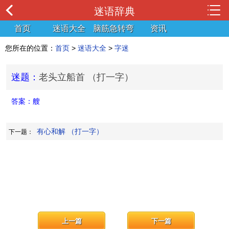
迷语辞典
首页
迷语大全
脑筋急转弯
资讯
您所在的位置：
首页
>
迷语大全
>
字迷
迷题：
老头立船首 （打一字）
答案：
艘
有心和解 （打一字）
下一题：
上一篇
下一篇