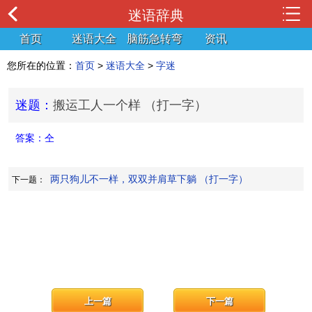
迷语辞典
首页
迷语大全
脑筋急转弯
资讯
您所在的位置：
首页
>
迷语大全
>
字迷
迷题：
搬运工人一个样 （打一字）
答案：
仝
两只狗儿不一样，双双并肩草下躺 （打一字）
下一题：
上一篇
下一篇