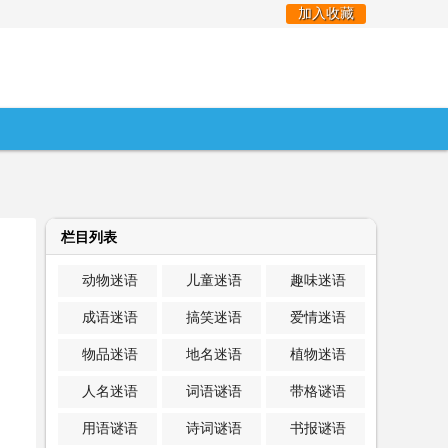
加入收藏
栏目列表
动物迷语
儿童迷语
趣味迷语
成语迷语
搞笑迷语
爱情迷语
物品迷语
地名迷语
植物迷语
人名迷语
词语谜语
带格谜语
用语谜语
诗词谜语
书报谜语